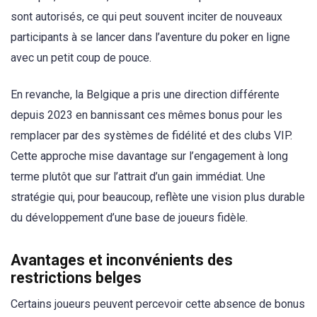
sont autorisés, ce qui peut souvent inciter de nouveaux
participants à se lancer dans l’aventure du poker en ligne
avec un petit coup de pouce.
En revanche, la Belgique a pris une direction différente
depuis 2023 en bannissant ces mêmes bonus pour les
remplacer par des systèmes de fidélité et des clubs VIP.
Cette approche mise davantage sur l’engagement à long
terme plutôt que sur l’attrait d’un gain immédiat. Une
stratégie qui, pour beaucoup, reflète une vision plus durable
du développement d’une base de joueurs fidèle.
Avantages et inconvénients des
restrictions belges
Certains joueurs peuvent percevoir cette absence de bonus