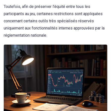
Toutefois, afin de préserver l’équité entre tous les
participants au jeu, certaines restrictions sont appliquées
concernant certains outils très spécialisés réservés
uniquement aux fonctionnalités internes approuvées par la
réglementation nationale.