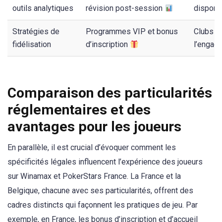
outils analytiques
révision post-session
disponi
Stratégies de
Programmes VIP et bonus
Clubs V
fidélisation
d’inscription
l’engag
Comparaison des particularités
réglementaires et des
avantages pour les joueurs
En parallèle, il est crucial d’évoquer comment les
spécificités légales influencent l’expérience des joueurs
sur Winamax et PokerStars France. La France et la
Belgique, chacune avec ses particularités, offrent des
cadres distincts qui façonnent les pratiques de jeu. Par
exemple, en France, les bonus d’inscription et d’accueil