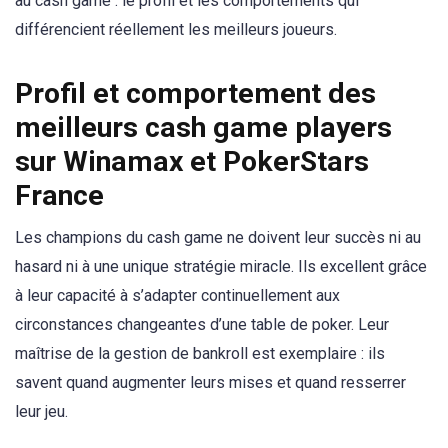
au cash game : le profil et les comportements qui
différencient réellement les meilleurs joueurs.
Profil et comportement des
meilleurs cash game players
sur Winamax et PokerStars
France
Les champions du cash game ne doivent leur succès ni au
hasard ni à une unique stratégie miracle. Ils excellent grâce
à leur capacité à s’adapter continuellement aux
circonstances changeantes d’une table de poker. Leur
maîtrise de la gestion de bankroll est exemplaire : ils
savent quand augmenter leurs mises et quand resserrer
leur jeu.