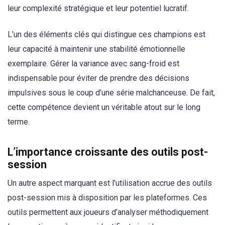
leur complexité stratégique et leur potentiel lucratif.
L’un des éléments clés qui distingue ces champions est
leur capacité à maintenir une stabilité émotionnelle
exemplaire. Gérer la variance avec sang-froid est
indispensable pour éviter de prendre des décisions
impulsives sous le coup d’une série malchanceuse. De fait,
cette compétence devient un véritable atout sur le long
terme.
L’importance croissante des outils post-
session
Un autre aspect marquant est l’utilisation accrue des outils
post-session mis à disposition par les plateformes. Ces
outils permettent aux joueurs d’analyser méthodiquement