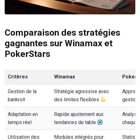
Comparaison des stratégies
gagnantes sur Winamax et
PokerStars
Critères
Winamax
PokerS
Gestion de la
Stratégie agressive avec
Approch
bankroll
des limites flexibles
gestion 
Adaptation en
Rapide ajustement aux
Analyse
temps réel
tendances de table
chaque 
Utilisation des
Modules intégrés pour
Statisti