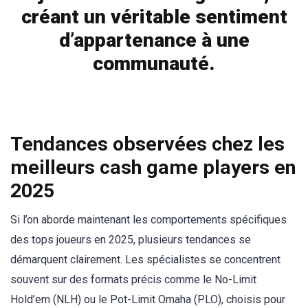
créant un véritable sentiment
d’appartenance à une
communauté.
Tendances observées chez les
meilleurs cash game players en
2025
Si l’on aborde maintenant les comportements spécifiques
des tops joueurs en 2025, plusieurs tendances se
démarquent clairement. Les spécialistes se concentrent
souvent sur des formats précis comme le No-Limit
Hold’em (NLH) ou le Pot-Limit Omaha (PLO), choisis pour