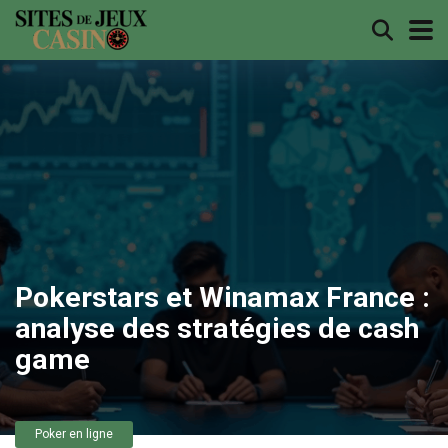
Pokerstars et Winamax France :
analyse des stratégies de cash
game
Poker en ligne