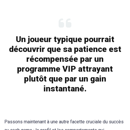
Un joueur typique pourrait
découvrir que sa patience est
récompensée par un
programme VIP attrayant
plutôt que par un gain
instantané.
Passons maintenant à une autre facette cruciale du succès