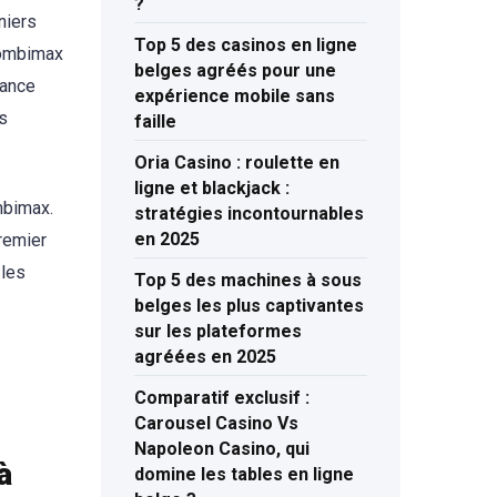
?
niers
Top 5 des casinos en ligne
 Combimax
belges agréés pour une
sance
expérience mobile sans
s
faille
Oria Casino : roulette en
ligne et blackjack :
mbimax.
stratégies incontournables
en 2025
remier
 les
Top 5 des machines à sous
belges les plus captivantes
sur les plateformes
agréées en 2025
Comparatif exclusif :
Carousel Casino Vs
Napoleon Casino, qui
à
domine les tables en ligne