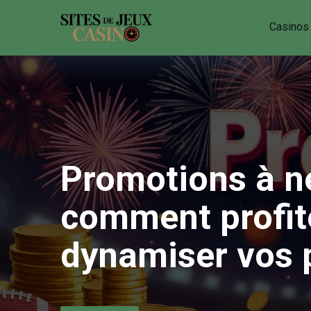
Casinos 
Promotions à n
comment profite
dynamiser vos 