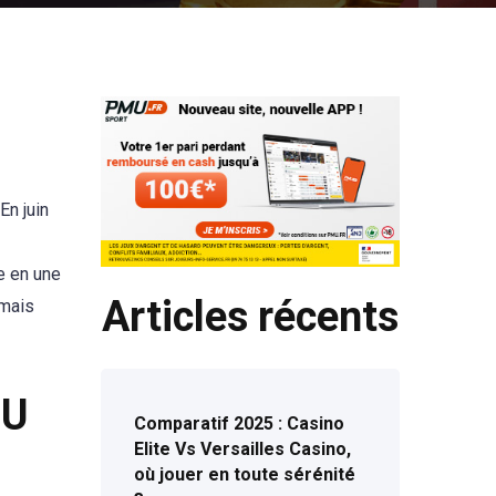
En juin
e en une
Articles récents
 mais
MU
Comparatif 2025 : Casino
Elite Vs Versailles Casino,
où jouer en toute sérénité