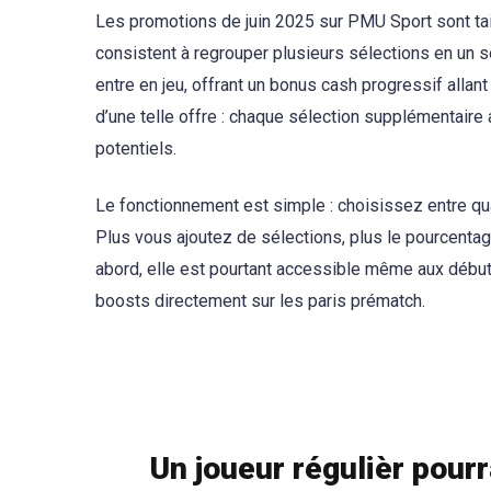
Les promotions de juin 2025 sur PMU Sport sont ta
consistent à regrouper plusieurs sélections en un se
entre en jeu, offrant un bonus cash progressif alla
d’une telle offre : chaque sélection supplémentai
potentiels.
Le fonctionnement est simple : choisissez entre qua
Plus vous ajoutez de sélections, plus le pourcentag
abord, elle est pourtant accessible même aux débu
boosts directement sur les paris prématch.
Un joueur régulièr pourr