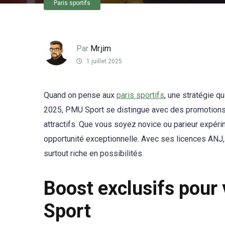
Paris sportifs
Par
Mr.jim
1 juillet 2025
Quand on pense aux
paris sportifs
, une stratégie q
2025, PMU Sport se distingue avec des promotions 
attractifs. Que vous soyez novice ou parieur expé
opportunité exceptionnelle. Avec ses licences ANJ,
surtout riche en possibilités.
Boost exclusifs pour
Sport