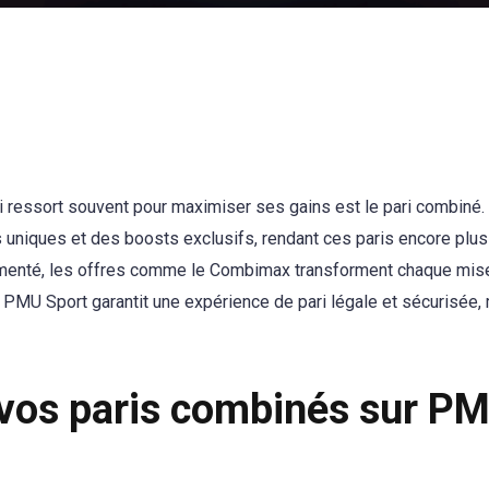
ui ressort souvent pour maximiser ses gains est le pari combiné. 
uniques et des boosts exclusifs, rendant ces paris encore plus
rimenté, les offres comme le Combimax transforment chaque mis
 PMU Sport garantit une expérience de pari légale et sécurisée,
 vos paris combinés sur P