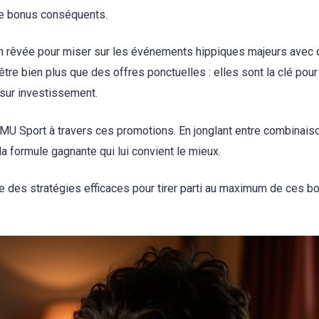
 de bonus conséquents.
ion rêvée pour miser sur les événements hippiques majeurs avec
re bien plus que des offres ponctuelles : elles sont la clé pour
 sur investissement.
re PMU Sport à travers ces promotions. En jonglant entre combinais
la formule gagnante qui lui convient le mieux.
 des stratégies efficaces pour tirer parti au maximum de ces b