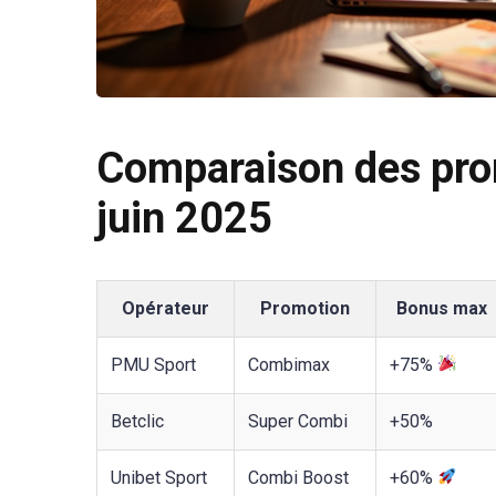
Comparaison des pro
juin 2025
Opérateur
Promotion
Bonus max
PMU Sport
Combimax
+75%
Betclic
Super Combi
+50%
Unibet Sport
Combi Boost
+60%