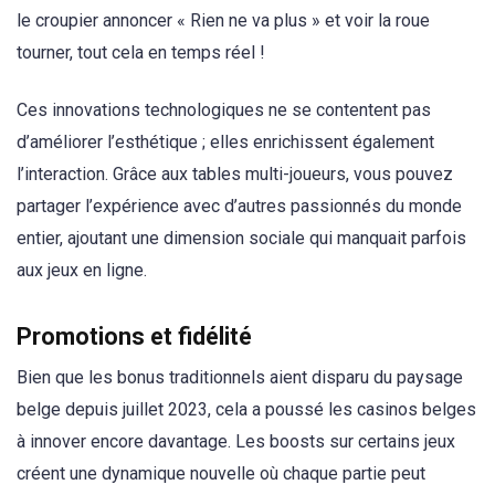
le croupier annoncer « Rien ne va plus » et voir la roue
tourner, tout cela en temps réel !
Ces innovations technologiques ne se contentent pas
d’améliorer l’esthétique ; elles enrichissent également
l’interaction. Grâce aux tables multi-joueurs, vous pouvez
partager l’expérience avec d’autres passionnés du monde
entier, ajoutant une dimension sociale qui manquait parfois
aux jeux en ligne.
Promotions et fidélité
Bien que les bonus traditionnels aient disparu du paysage
belge depuis juillet 2023, cela a poussé les casinos belges
à innover encore davantage. Les boosts sur certains jeux
créent une dynamique nouvelle où chaque partie peut