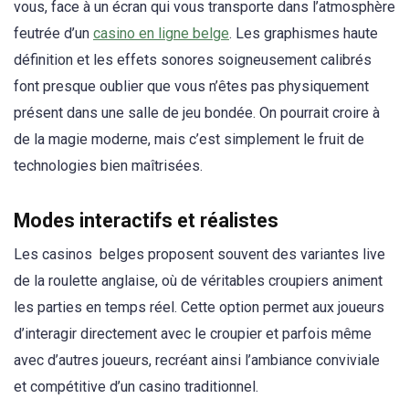
vous, face à un écran qui vous transporte dans l’atmosphère
feutrée d’un
casino en ligne belge
. Les graphismes haute
définition et les effets sonores soigneusement calibrés
font presque oublier que vous n’êtes pas physiquement
présent dans une salle de jeu bondée. On pourrait croire à
de la magie moderne, mais c’est simplement le fruit de
technologies bien maîtrisées.
Modes interactifs et réalistes
Les casinos belges proposent souvent des variantes live
de la roulette anglaise, où de véritables croupiers animent
les parties en temps réel. Cette option permet aux joueurs
d’interagir directement avec le croupier et parfois même
avec d’autres joueurs, recréant ainsi l’ambiance conviviale
et compétitive d’un casino traditionnel.