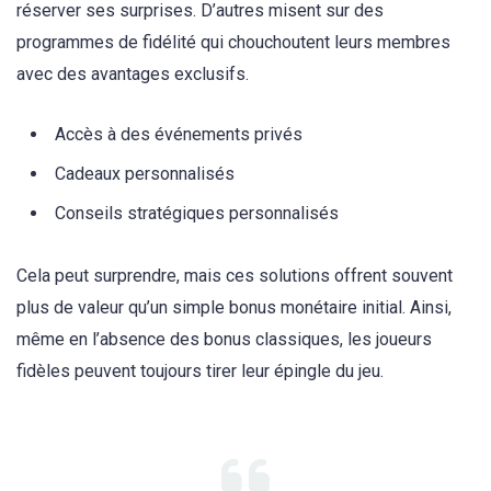
réserver ses surprises. D’autres misent sur des
programmes de fidélité qui chouchoutent leurs membres
avec des avantages exclusifs.
Accès à des événements privés
Cadeaux personnalisés
Conseils stratégiques personnalisés
Cela peut surprendre, mais ces solutions offrent souvent
plus de valeur qu’un simple bonus monétaire initial. Ainsi,
même en l’absence des bonus classiques, les joueurs
fidèles peuvent toujours tirer leur épingle du jeu.