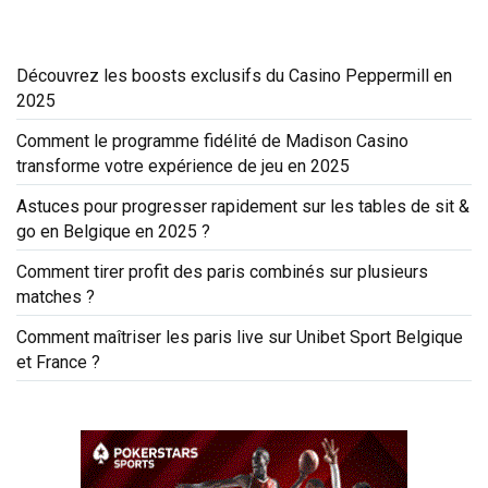
Découvrez les boosts exclusifs du Casino Peppermill en
2025
Comment le programme fidélité de Madison Casino
transforme votre expérience de jeu en 2025
Astuces pour progresser rapidement sur les tables de sit &
go en Belgique en 2025 ?
Comment tirer profit des paris combinés sur plusieurs
matches ?
Comment maîtriser les paris live sur Unibet Sport Belgique
et France ?