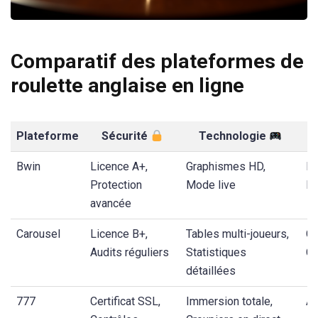
Comparatif des plateformes de
roulette anglaise en ligne
Plateforme
Sécurité
Technologie
Bwin
Licence A+,
Graphismes HD,
Pr
Protection
Mode live
Év
avancée
Carousel
Licence B+,
Tables multi-joueurs,
Ca
Audits réguliers
Statistiques
Co
détaillées
777
Certificat SSL,
Immersion totale,
Ac