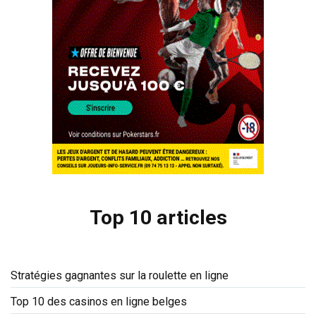
Top 10 articles
Stratégies gagnantes sur la roulette en ligne
Top 10 des casinos en ligne belges