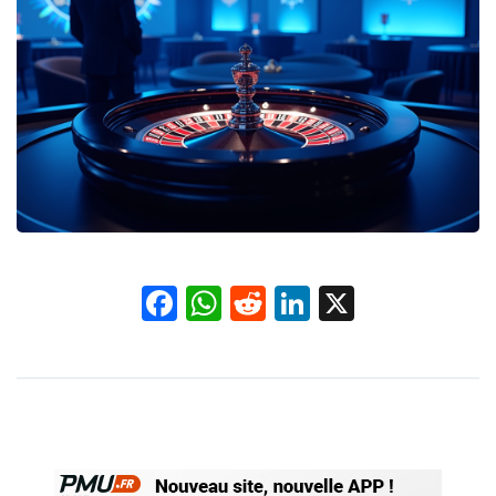
Facebook
WhatsApp
Reddit
LinkedIn
X