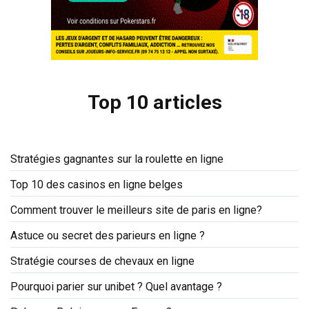
Top 10 articles
Stratégies gagnantes sur la roulette en ligne
Top 10 des casinos en ligne belges
Comment trouver le meilleurs site de paris en ligne?
Astuce ou secret des parieurs en ligne ?
Stratégie courses de chevaux en ligne
Pourquoi parier sur unibet ? Quel avantage ?