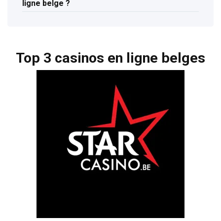
ligne belge ?
Top 3 casinos en ligne belges