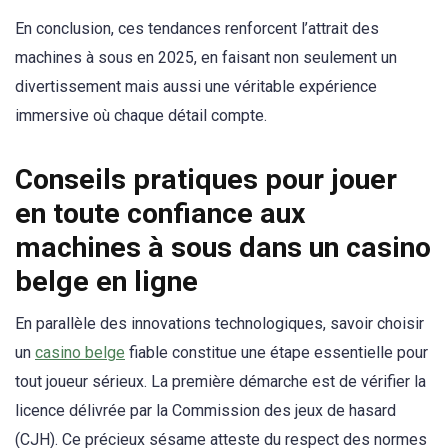
En conclusion, ces tendances renforcent l’attrait des
machines à sous en 2025, en faisant non seulement un
divertissement mais aussi une véritable expérience
immersive où chaque détail compte.
Conseils pratiques pour jouer
en toute confiance aux
machines à sous dans un casino
belge en ligne
En parallèle des innovations technologiques, savoir choisir
un
casino belge
fiable constitue une étape essentielle pour
tout joueur sérieux. La première démarche est de vérifier la
licence délivrée par la Commission des jeux de hasard
(CJH). Ce précieux sésame atteste du respect des normes