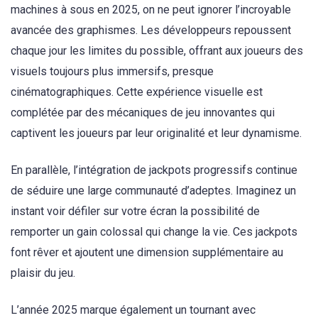
machines à sous en 2025, on ne peut ignorer l’incroyable
avancée des graphismes. Les développeurs repoussent
chaque jour les limites du possible, offrant aux joueurs des
visuels toujours plus immersifs, presque
cinématographiques. Cette expérience visuelle est
complétée par des mécaniques de jeu innovantes qui
captivent les joueurs par leur originalité et leur dynamisme.
En parallèle, l’intégration de jackpots progressifs continue
de séduire une large communauté d’adeptes. Imaginez un
instant voir défiler sur votre écran la possibilité de
remporter un gain colossal qui change la vie. Ces jackpots
font rêver et ajoutent une dimension supplémentaire au
plaisir du jeu.
L’année 2025 marque également un tournant avec