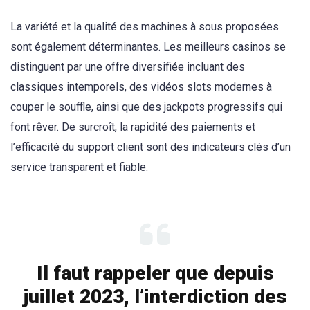
La variété et la qualité des machines à sous proposées
sont également déterminantes. Les meilleurs casinos se
distinguent par une offre diversifiée incluant des
classiques intemporels, des vidéos slots modernes à
couper le souffle, ainsi que des jackpots progressifs qui
font rêver. De surcroît, la rapidité des paiements et
l’efficacité du support client sont des indicateurs clés d’un
service transparent et fiable.
Il faut rappeler que depuis
juillet 2023, l’interdiction des