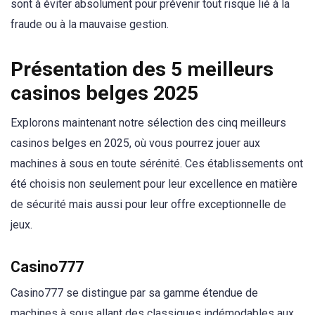
sont à éviter absolument pour prévenir tout risque lié à la
fraude ou à la mauvaise gestion.
Présentation des 5 meilleurs
casinos belges 2025
Explorons maintenant notre sélection des cinq meilleurs
casinos belges en 2025, où vous pourrez jouer aux
machines à sous en toute sérénité. Ces établissements ont
été choisis non seulement pour leur excellence en matière
de sécurité mais aussi pour leur offre exceptionnelle de
jeux.
Casino777
Casino777 se distingue par sa gamme étendue de
machines à sous allant des classiques indémodables aux