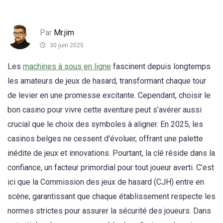
Par
Mr.jim
30 juin 2025
Les
machines à sous en ligne
fascinent depuis longtemps
les amateurs de jeux de hasard, transformant chaque tour
de levier en une promesse excitante. Cependant, choisir le
bon casino pour vivre cette aventure peut s’avérer aussi
crucial que le choix des symboles à aligner. En 2025, les
casinos belges ne cessent d’évoluer, offrant une palette
inédite de jeux et innovations. Pourtant, la clé réside dans la
confiance, un facteur primordial pour tout joueur averti. C’est
ici que la Commission des jeux de hasard (CJH) entre en
scène, garantissant que chaque établissement respecte les
normes strictes pour assurer la sécurité des joueurs. Dans