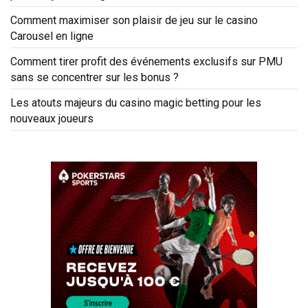
Comment maximiser son plaisir de jeu sur le casino
Carousel en ligne
Comment tirer profit des événements exclusifs sur PMU
sans se concentrer sur les bonus ?
Les atouts majeurs du casino magic betting pour les
nouveaux joueurs