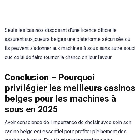
Seuls les casinos disposant d’une licence officielle
assurent aux joueurs belges une plateforme sécurisée où
ils peuvent s’adonner aux machines à sous sans autre souci
que celui de faire tourner la chance en leur faveur.
Conclusion – Pourquoi
privilégier les meilleurs casinos
belges pour les machines à
sous en 2025
Avoir conscience de l’importance de choisir avec soin son
casino belge est essentiel pour profiter pleinement des