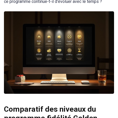
ce programme continue-t-il d’évoluer avec le temps ?
Comparatif des niveaux du