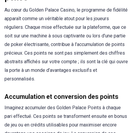
Au cœur du Golden Palace Casino, le programme de fidélité
apparaît comme un véritable atout pour les joueurs
réguliers. Chaque mise effectuée sur la plateforme, que ce
soit sur une machine à sous captivante ou lors d’une partie
de poker électrisante, contribue à l’accumulation de points
précieux. Ces points ne sont pas simplement des chiffres
abstraits affichés sur votre compte ; ils sont la clé qui ouvre
la porte à un monde d’avantages exclusifs et
personnalisés.
Accumulation et conversion des points
Imaginez accumuler des Golden Palace Points à chaque
pari effectué. Ces points se transforment ensuite en bonus
de jeu ou en crédits utilisables pour maximiser encore