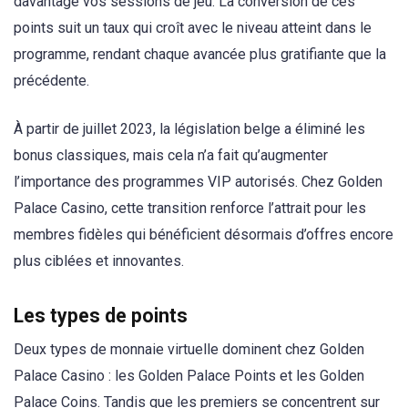
davantage vos sessions de jeu. La conversion de ces
points suit un taux qui croît avec le niveau atteint dans le
programme, rendant chaque avancée plus gratifiante que la
précédente.
À partir de juillet 2023, la législation belge a éliminé les
bonus classiques, mais cela n’a fait qu’augmenter
l’importance des programmes VIP autorisés. Chez Golden
Palace Casino, cette transition renforce l’attrait pour les
membres fidèles qui bénéficient désormais d’offres encore
plus ciblées et innovantes.
Les types de points
Deux types de monnaie virtuelle dominent chez Golden
Palace Casino : les Golden Palace Points et les Golden
Palace Coins. Tandis que les premiers se concentrent sur