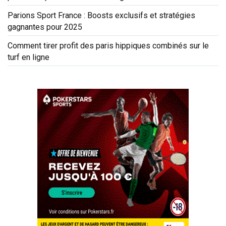
Parions Sport France : Boosts exclusifs et stratégies
gagnantes pour 2025
Comment tirer profit des paris hippiques combinés sur le
turf en ligne