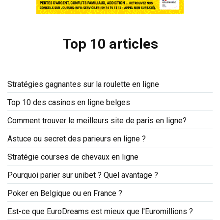
Top 10 articles
Stratégies gagnantes sur la roulette en ligne
Top 10 des casinos en ligne belges
Comment trouver le meilleurs site de paris en ligne?
Astuce ou secret des parieurs en ligne ?
Stratégie courses de chevaux en ligne
Pourquoi parier sur unibet ? Quel avantage ?
Poker en Belgique ou en France ?
Est-ce que EuroDreams est mieux que l'Euromillions ?