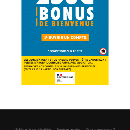
Politique de confidentialité
Mentions légales
Qui sommes-nous ?