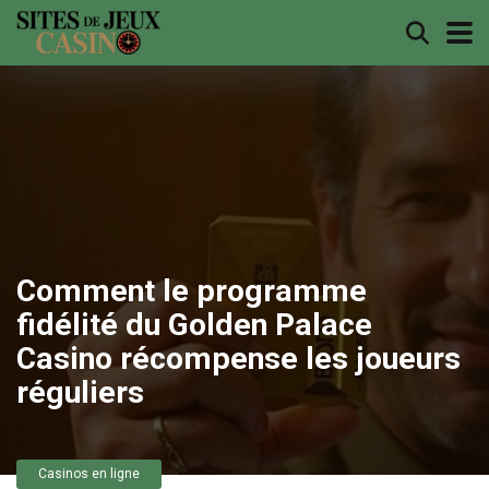
Comment le programme
fidélité du Golden Palace
Casino récompense les joueurs
réguliers
Casinos en ligne