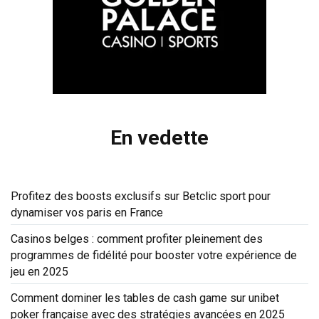
En vedette
Profitez des boosts exclusifs sur Betclic sport pour
dynamiser vos paris en France
Casinos belges : comment profiter pleinement des
programmes de fidélité pour booster votre expérience de
jeu en 2025
Comment dominer les tables de cash game sur unibet
poker française avec des stratégies avancées en 2025