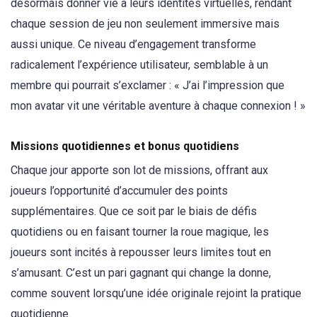
désormais donner vie à leurs identités virtuelles, rendant
chaque session de jeu non seulement immersive mais
aussi unique. Ce niveau d’engagement transforme
radicalement l’expérience utilisateur, semblable à un
membre qui pourrait s’exclamer : « J’ai l’impression que
mon avatar vit une véritable aventure à chaque connexion ! »
Missions quotidiennes et bonus quotidiens
Chaque jour apporte son lot de missions, offrant aux
joueurs l’opportunité d’accumuler des points
supplémentaires. Que ce soit par le biais de défis
quotidiens ou en faisant tourner la roue magique, les
joueurs sont incités à repousser leurs limites tout en
s’amusant. C’est un pari gagnant qui change la donne,
comme souvent lorsqu’une idée originale rejoint la pratique
quotidienne.