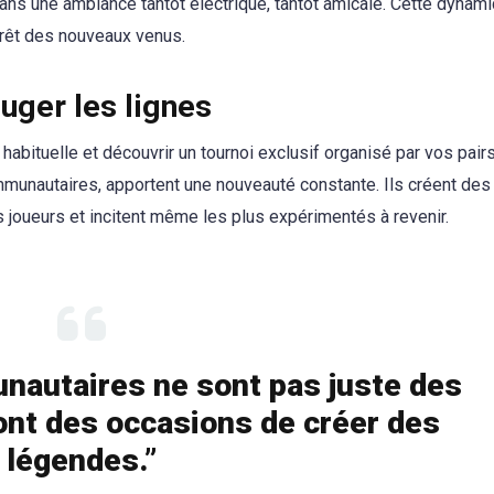
dans une ambiance tantôt électrique, tantôt amicale. Cette dynam
érêt des nouveaux venus.
uger les lignes
abituelle et découvrir un tournoi exclusif organisé par vos pair
munautaires, apportent une nouveauté constante. Ils créent des
 joueurs et incitent même les plus expérimentés à revenir.
nautaires ne sont pas juste des
ont des occasions de créer des
légendes.”