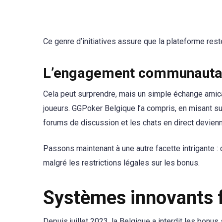
Ce genre d’initiatives assure que la plateforme rest
L’engagement communautaire
Cela peut surprendre, mais un simple échange amical
joueurs. GGPoker Belgique l’a compris, en misant sur
forums de discussion et les chats en direct devienne
Passons maintenant à une autre facette intrigante
malgré les restrictions légales sur les bonus.
Systèmes innovants f
Depuis juillet 2023, la Belgique a interdit les bonus 