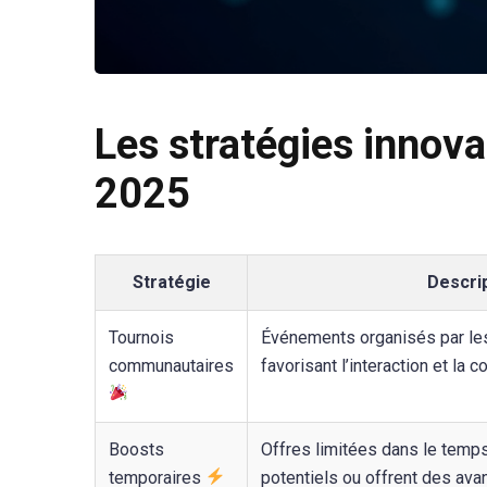
Les stratégies innov
2025
Stratégie
Descri
Tournois
Événements organisés par les 
communautaires
favorisant l’interaction et la 
Boosts
Offres limitées dans le temp
temporaires
potentiels ou offrent des ava