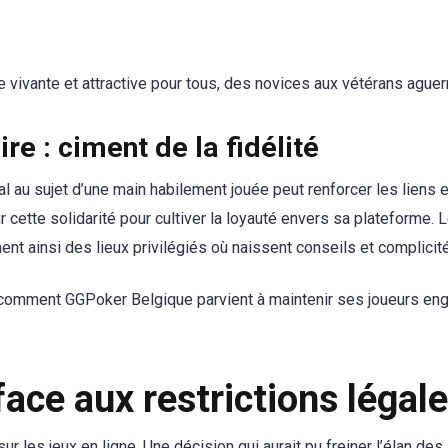
e vivante et attractive pour tous, des novices aux vétérans aguerr
 : ciment de la fidélité
 au sujet d’une main habilement jouée peut renforcer les liens e
 cette solidarité pour cultiver la loyauté envers sa plateforme. 
nt ainsi des lieux privilégiés où naissent conseils et complicit
 : comment GGPoker Belgique parvient à maintenir ses joueurs en
ace aux restrictions légal
sur les jeux en ligne. Une décision qui aurait pu freiner l’élan des