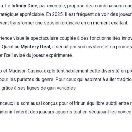
eu. Le
Infinity Dice
, par exemple, propose des combinaisons ga
tratégique appréciable. En 2025, il est fréquent de voir des joueu
uvent transformer une session ordinaire en un moment exaltant.
rience visuelle spectaculaire couplée à des fonctionnalités inno
. Quant au
Mystery Deal
, il séduit par son mystère et sa prome
r l’œil avisé du joueur expérimenté.
o et Madison Casino, exploitent habilement cette diversité en p
pour les puristes du genre. Pour ceux qui aspirent à allier traditio
 grâce à ses lignes de gain variables.
eux; ils sont aussi conçus pour offrir un équilibre subtil entre 
ntenir l’intérêt des joueurs aguerris tout en séduisant les novic