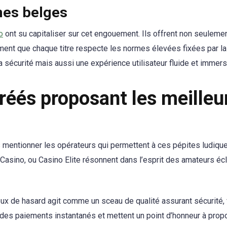
mes belges
o
ont su capitaliser sur cet engouement. Ils offrent non seuleme
ent que chaque titre respecte les normes élevées fixées par la
 sécurité mais aussi une expérience utilisateur fluide et immers
réés proposant les meilleu
s mentionner les opérateurs qui permettent à ces pépites ludiqu
asino, ou Casino Elite résonnent dans l’esprit des amateurs écl
ux de hasard agit comme un sceau de qualité assurant sécurité, f
 des paiements instantanés et mettent un point d’honneur à pro