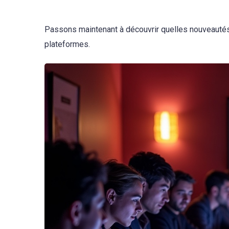
Passons maintenant à découvrir quelles nouveautés
plateformes.