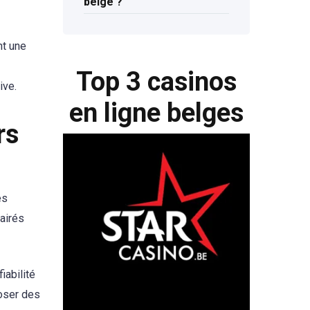
belge ?
nt une
Top 3 casinos
ive.
en ligne belges
rs
es
airés
iabilité
poser des