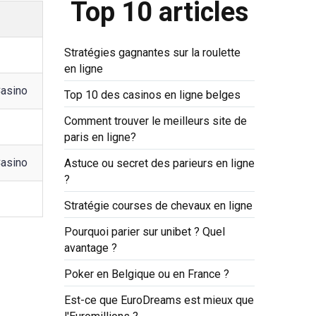
Top 10 articles
Stratégies gagnantes sur la roulette
en ligne
Casino
Top 10 des casinos en ligne belges
Comment trouver le meilleurs site de
paris en ligne?
Casino
Astuce ou secret des parieurs en ligne
?
Stratégie courses de chevaux en ligne
Pourquoi parier sur unibet ? Quel
avantage ?
Poker en Belgique ou en France ?
Est-ce que EuroDreams est mieux que