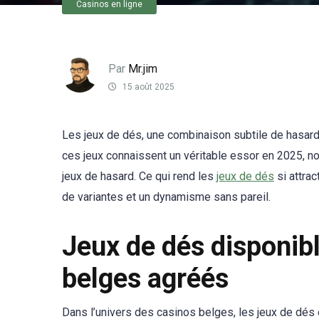
Casinos en ligne
Par
Mr.jim
15 août 2025
Les jeux de dés, une combinaison subtile de hasard 
ces jeux connaissent un véritable essor en 2025, 
jeux de hasard. Ce qui rend les
jeux de dés
si attrac
de variantes et un dynamisme sans pareil.
Jeux de dés disponibl
belges agréés
Dans l’univers des casinos belges, les jeux de dés