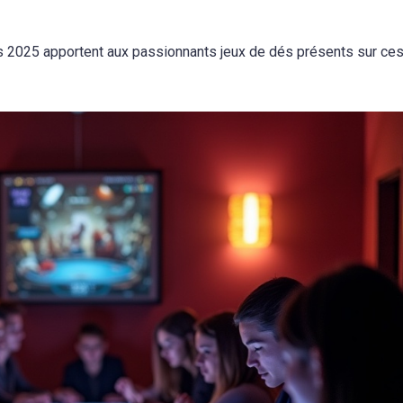
 2025 apportent aux passionnants jeux de dés présents sur ce