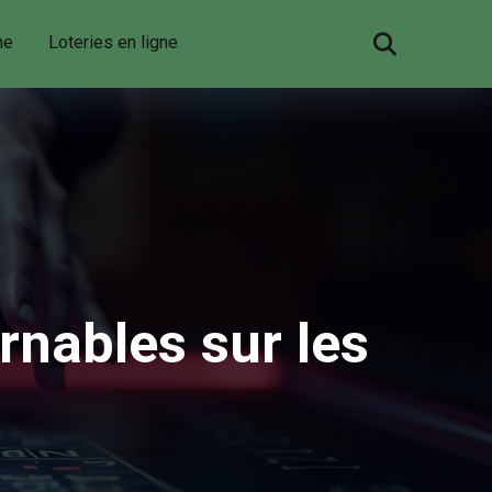
ne
Loteries en ligne
rnables sur les