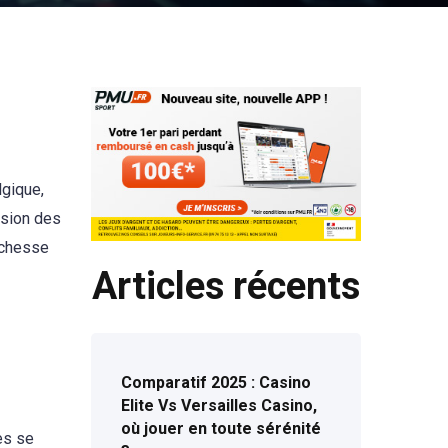
lgique,
ssion des
richesse
Articles récents
Comparatif 2025 : Casino
Elite Vs Versailles Casino,
où jouer en toute sérénité
es se