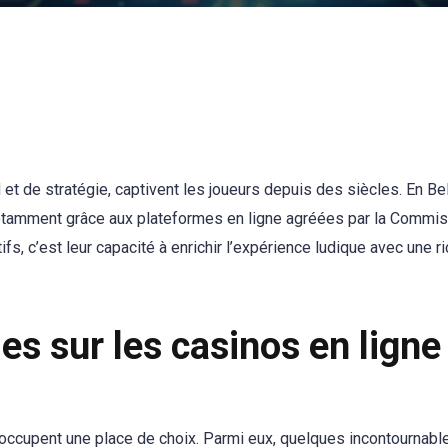
et de stratégie, captivent les joueurs depuis des siècles. En Be
notamment grâce aux plateformes en ligne agréées par la Commi
tifs, c’est leur capacité à enrichir l’expérience ludique avec une 
es sur les casinos en ligne
 occupent une place de choix. Parmi eux, quelques incontournabl