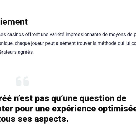
.
aiement
 ces casinos offrent une variété impressionnante de moyens de 
ronique, chaque joueur peut aisément trouver la méthode qui lui co
érateurs agréés.
réé n’est pas qu’une question de
opter pour une expérience optimisé
tous ses aspects.