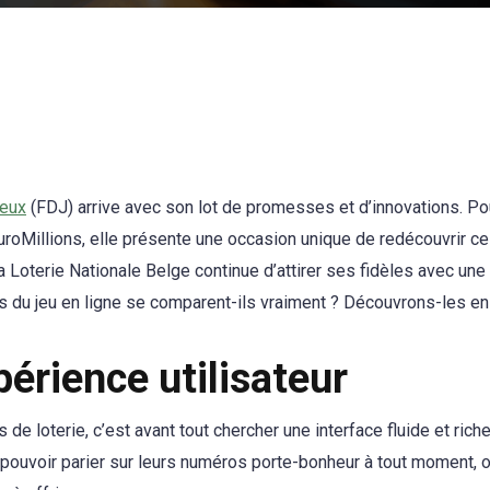
jeux
(FDJ) arrive avec son lot de promesses et d’innovations. Po
uroMillions, elle présente une occasion unique de redécouvrir ce
 Loterie Nationale Belge continue d’attirer ses fidèles avec une 
s du jeu en ligne se comparent-ils vraiment ? Découvrons-les e
périence utilisateur
 loterie, c’est avant tout chercher une interface fluide et rich
pouvoir parier sur leurs numéros porte-bonheur à tout moment, o