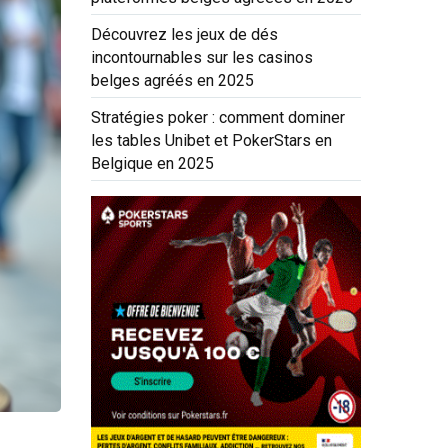
Découvrez les jeux de dés
incontournables sur les casinos
belges agréés en 2025
Stratégies poker : comment dominer
les tables Unibet et PokerStars en
Belgique en 2025