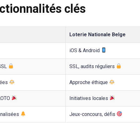
tionnalités clés
Loterie Nationale Belge
iOS & Android
 SSL
SSL, audits réguliers
sées
Approche éthique
 LOTO
Initiatives locales
nnalisées
Jeux-concours, défis