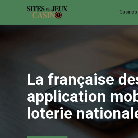
Casinos 
La française de
application mobi
loterie national