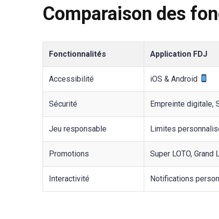
Comparaison des fonc
Fonctionnalités
Application FDJ
Accessibilité
iOS & Android
Sécurité
Empreinte digitale,
Jeu responsable
Limites personnali
Promotions
Super LOTO, Grand
Interactivité
Notifications perso