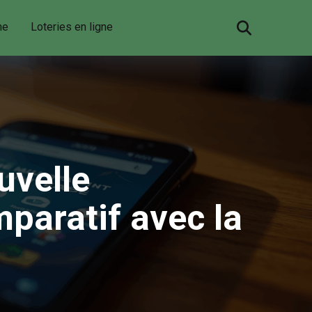
ne
Loteries en ligne
uvelle
mparatif avec la