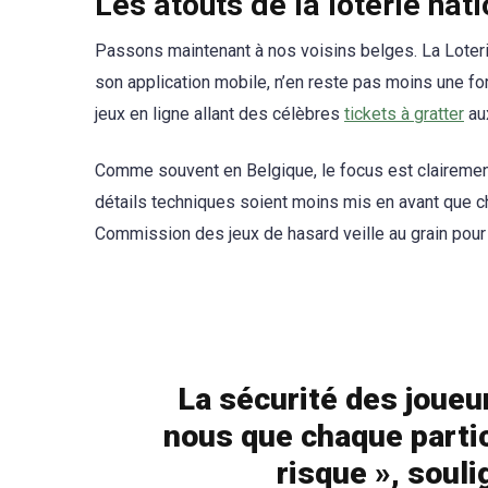
Les atouts de la loterie nat
Passons maintenant à nos voisins belges. La Loterie
son application mobile, n’en reste pas moins une fo
jeux en ligne allant des célèbres
tickets à gratter
aux
Comme souvent en Belgique, le focus est clairement
détails techniques soient moins mis en avant que ch
Commission des jeux de hasard veille au grain pour 
La sécurité des joueurs
nous que chaque partic
risque », soul