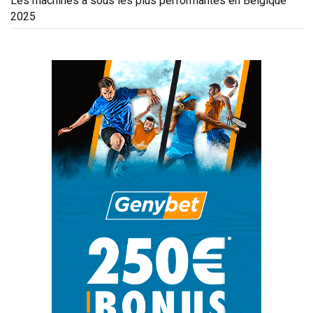
Les machines à sous les plus performantes en Belgique
2025