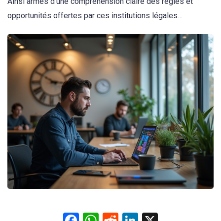
Ainsi armés d’une compréhension claire des règles et
opportunités offertes par ces institutions légales…
Facebook
WhatsApp
Reddit
LinkedIn
X