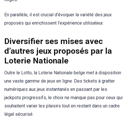
En parallèle, il est crucial d’évoquer la variété des jeux
proposés qui enrichissent l’expérience utilisateur.
Diversifier ses mises avec
d’autres jeux proposés par la
Loterie Nationale
Outre le Lotto, la Loterie Nationale belge met à disposition
une vaste gamme de jeux en ligne. Des tickets à gratter
numériques aux jeux instantanés en passant par les
jackpots progressifs, le choix ne manque pas pour ceux qui
souhaitent varier les plaisirs tout en restant dans un cadre
légal sécurisé.