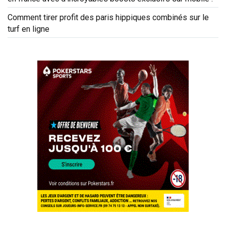
Comment tirer profit des paris hippiques combinés sur le
turf en ligne