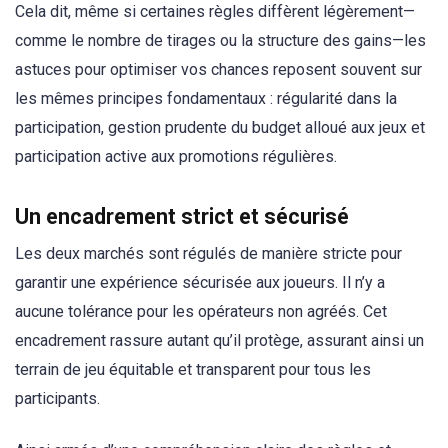
Cela dit, même si certaines règles diffèrent légèrement—
comme le nombre de tirages ou la structure des gains—les
astuces pour optimiser vos chances reposent souvent sur
les mêmes principes fondamentaux : régularité dans la
participation, gestion prudente du budget alloué aux jeux et
participation active aux promotions régulières.
Un encadrement strict et sécurisé
Les deux marchés sont régulés de manière stricte pour
garantir une expérience sécurisée aux joueurs. Il n’y a
aucune tolérance pour les opérateurs non agréés. Cet
encadrement rassure autant qu’il protège, assurant ainsi un
terrain de jeu équitable et transparent pour tous les
participants.