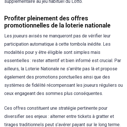
supplémentaire au jeu habituel du Lotto.
Profiter pleinement des offres
promotionnelles de la loterie nationale
Les joueurs avisés ne manqueront pas de vérifier leur
participation automatique à cette tombola inédite. Les
modalités pour y être éligible sont simples mais
essentielles : rester attentif et bien informé est crucial. Par
ailleurs, la Loterie Nationale ne s’arrête pas là et propose
également des promotions ponctuelles ainsi que des
systèmes de fidélité récompensant les joueurs réguliers ou
ceux engageant des sommes plus conséquentes.
Ces offres constituent une stratégie pertinente pour
diversifier ses enjeux : alterner entre tickets à gratter et
tirages traditionnels peut s’avérer payant sur le long terme.