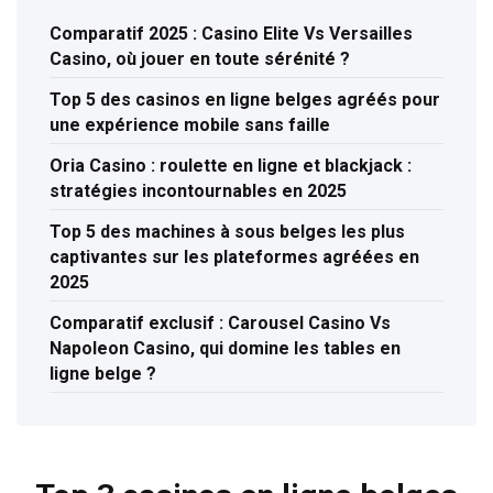
Comparatif 2025 : Casino Elite Vs Versailles
Casino, où jouer en toute sérénité ?
Top 5 des casinos en ligne belges agréés pour
une expérience mobile sans faille
Oria Casino : roulette en ligne et blackjack :
stratégies incontournables en 2025
Top 5 des machines à sous belges les plus
captivantes sur les plateformes agréées en
2025
Comparatif exclusif : Carousel Casino Vs
Napoleon Casino, qui domine les tables en
ligne belge ?