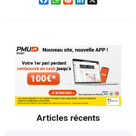
Articles récents