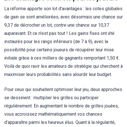
La réforme apporte son lot d’avantages : les cotes globales
de gain se sont améliorées, avec désormais une chance sur
9,37 de décrocher un lot, contre une chance sur 10,37
auparavant. Et ce n’est pas tout ! Les gains fixes ont été
instaurés pour les rangs inférieurs (de 7 à 9), avec la
possibilité pour certains joueurs de récupérer leur mise
initiale grâce à ces milliers de gagnants remportant 1,50 €.
Voilà de quoi ravir les amateurs de stratégie qui cherchent à
maximiser leurs probabilités sans alourdir leur budget.
Pour ceux qui souhaitent optimiser leur jeu, deux approches
se dessinent : multiplier les grilles ou participer
régulièrement. En augmentant le nombre de grilles jouées,
vous accroissez mathématiquement vos chances
d’apparaître parmi les heureux élus. Quant à la régularité,