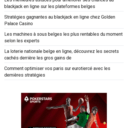
blackjack en ligne sur les plateformes belges
Stratégies gagnantes au blackjack en ligne chez Golden
Palace Casino
Les machines à sous belges les plus rentables du moment
selon les experts
La loterie nationale belge en ligne, découvrez les secrets
cachés derrière les gros gains de
Comment optimiser vos paris sur eurotiercé avec les
dernières stratégies