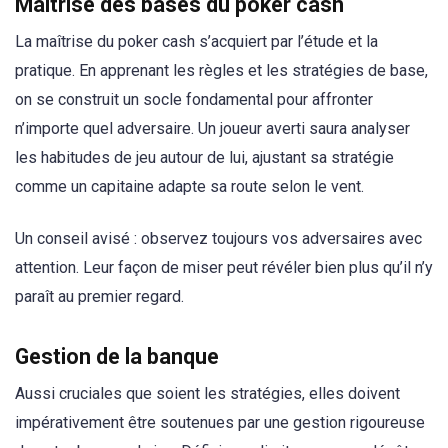
Maitrise des bases du poker cash
La maîtrise du poker cash s’acquiert par l’étude et la
pratique. En apprenant les règles et les stratégies de base,
on se construit un socle fondamental pour affronter
n’importe quel adversaire. Un joueur averti saura analyser
les habitudes de jeu autour de lui, ajustant sa stratégie
comme un capitaine adapte sa route selon le vent.
Un conseil avisé : observez toujours vos adversaires avec
attention. Leur façon de miser peut révéler bien plus qu’il n’y
paraît au premier regard.
Gestion de la banque
Aussi cruciales que soient les stratégies, elles doivent
impérativement être soutenues par une gestion rigoureuse