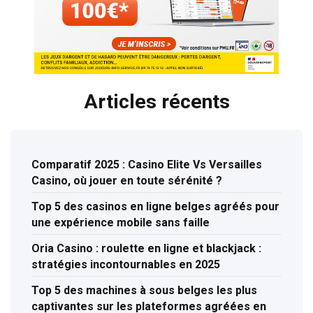
Articles récents
Comparatif 2025 : Casino Elite Vs Versailles
Casino, où jouer en toute sérénité ?
Top 5 des casinos en ligne belges agréés pour
une expérience mobile sans faille
Oria Casino : roulette en ligne et blackjack :
stratégies incontournables en 2025
Top 5 des machines à sous belges les plus
captivantes sur les plateformes agréées en