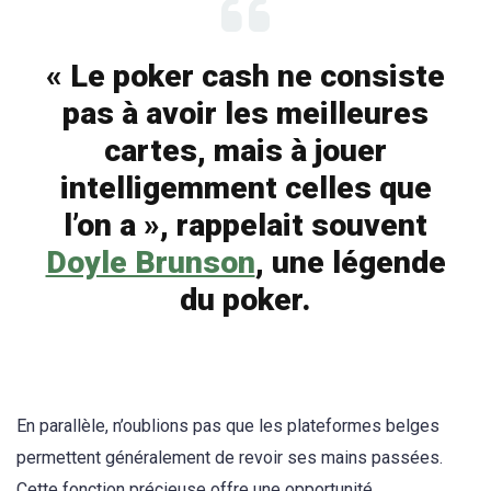
« Le poker cash ne consiste
pas à avoir les meilleures
cartes, mais à jouer
intelligemment celles que
l’on a », rappelait souvent
Doyle Brunson
, une légende
du poker.
En parallèle, n’oublions pas que les plateformes belges
permettent généralement de revoir ses mains passées.
Cette fonction précieuse offre une opportunité