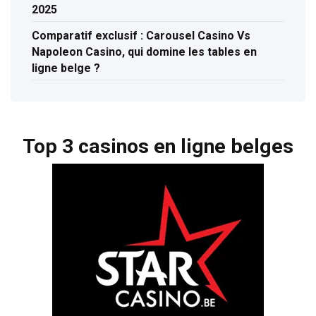
2025
Comparatif exclusif : Carousel Casino Vs
Napoleon Casino, qui domine les tables en
ligne belge ?
Top 3 casinos en ligne belges