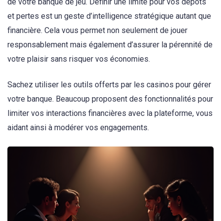
de votre banque de jeu. Définir une limite pour vos dépôts
et pertes est un geste d’intelligence stratégique autant que
financière. Cela vous permet non seulement de jouer
responsablement mais également d’assurer la pérennité de
votre plaisir sans risquer vos économies.
Sachez utiliser les outils offerts par les casinos pour gérer
votre banque. Beaucoup proposent des fonctionnalités pour
limiter vos interactions financières avec la plateforme, vous
aidant ainsi à modérer vos engagements.