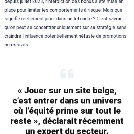
depuis juillet 2023, l’interdiction des bonus a été mise en
place pour limiter les comportements à risque. Mais que
signifie réellement jouer dans un tel cadre ? C’est savoir
qu’on peut se concentrer uniquement sur sa stratégie sans
craindre l’influence potentiellement néfaste de promotions
agressives.
« Jouer sur un site belge,
c’est entrer dans un univers
où l’équité prime sur tout le
reste », déclarait récemment
un expert du secteur.