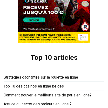
Top 10 articles
Stratégies gagnantes sur la roulette en ligne
Top 10 des casinos en ligne belges
Comment trouver le meilleurs site de paris en ligne?
Astuce ou secret des parieurs en ligne ?