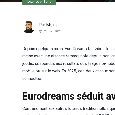
Loteries en ligne
Par
Mr.jim
25 juin 2025
Depuis quelques mois, EuroDreams fait vibrer les
racine avec une aisance remarquable depuis son lanc
jeudis, suspendus aux résultats des tirages bi-hebd
mobile ou sur le web. En 2025, ces deux canaux so
connectée.
Eurodreams séduit av
Contrairement aux autres loteries traditionnelles q