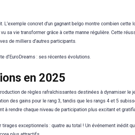
it. L’exemple concret d’un gagnant belgo montre combien cette lo
a vu sa vie transformer grâce à cette manne régulière. Cette réus
ves de milliers d’autres participants.
te d’EuroDreams : ses récentes évolutions.
tions en 2025
roduction de règles rafraîchissantes destinées à dynamiser le j
ion des gains pour le rang 3, tandis que les rangs 4 et 5 subis
 à rendre chaque niveau de participation plus excitant et gratifia
irages exceptionnels : quatre au total ! Un événement inédit qu
ore plus attractifs.