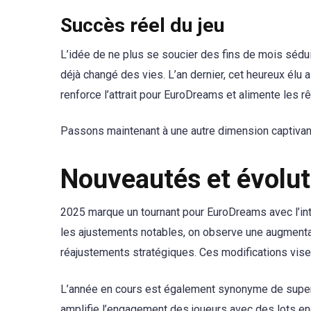
Succès réel du jeu
L’idée de ne plus se soucier des fins de mois sédu
déjà changé des vies. L’an dernier, cet heureux élu 
renforce l’attrait pour EuroDreams et alimente les rê
Passons maintenant à une autre dimension captivan
Nouveautés et évolu
2025 marque un tournant pour EuroDreams avec l’int
les ajustements notables, on observe une augmentat
réajustements stratégiques. Ces modifications visent
L’année en cours est également synonyme de super t
amplifie l’engagement des joueurs avec des lots enc