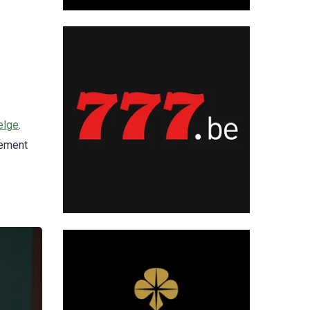
elge
.
nement