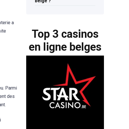
belge ?
terie a
Top 3 casinos
site
en ligne belges
eu. Parmi
sent des
nt.
i