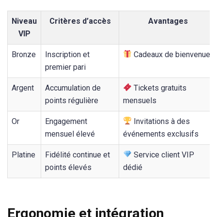
Niveau
Critères d’accès
Avantages
VIP
Bronze
Inscription et
Cadeaux de bienvenue
premier pari
Argent
Accumulation de
Tickets gratuits
points régulière
mensuels
Or
Engagement
Invitations à des
mensuel élevé
événements exclusifs
Platine
Fidélité continue et
Service client VIP
points élevés
dédié
Ergonomie et intégration