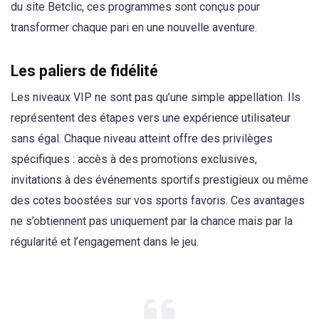
du site Betclic, ces programmes sont conçus pour
transformer chaque pari en une nouvelle aventure.
Les paliers de fidélité
Les niveaux VIP ne sont pas qu’une simple appellation. Ils
représentent des étapes vers une expérience utilisateur
sans égal. Chaque niveau atteint offre des privilèges
spécifiques : accès à des promotions exclusives,
invitations à des événements sportifs prestigieux ou même
des cotes boostées sur vos sports favoris. Ces avantages
ne s’obtiennent pas uniquement par la chance mais par la
régularité et l’engagement dans le jeu.