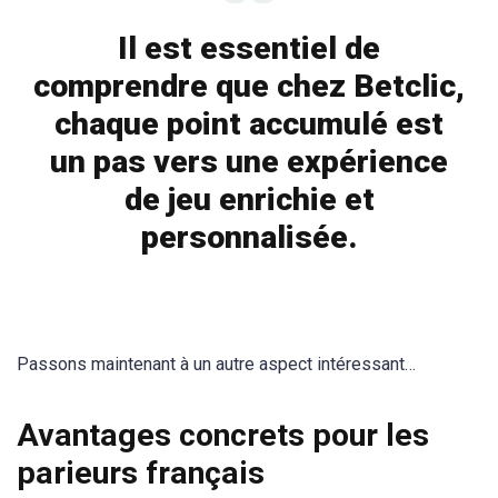
Il est essentiel de
comprendre que chez Betclic,
chaque point accumulé est
un pas vers une expérience
de jeu enrichie et
personnalisée.
Passons maintenant à un autre aspect intéressant…
Avantages concrets pour les
parieurs français