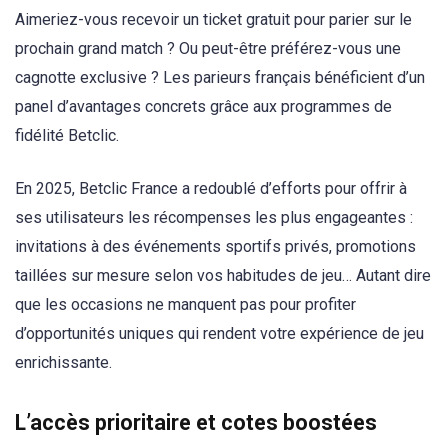
Aimeriez-vous recevoir un ticket gratuit pour parier sur le
prochain grand match ? Ou peut-être préférez-vous une
cagnotte exclusive ? Les parieurs français bénéficient d’un
panel d’avantages concrets grâce aux programmes de
fidélité Betclic.
En 2025, Betclic France a redoublé d’efforts pour offrir à
ses utilisateurs les récompenses les plus engageantes :
invitations à des événements sportifs privés, promotions
taillées sur mesure selon vos habitudes de jeu… Autant dire
que les occasions ne manquent pas pour profiter
d’opportunités uniques qui rendent votre expérience de jeu
enrichissante.
L’accès prioritaire et cotes boostées