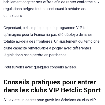
habilement adapter ses offres afin de rester conforme aux
régulations belges tout en continuant à séduire ses
utilisateurs.
Cependant, cela implique que le programme VIP tel
qu’imaginé pour la France n’a pas été déployé dans sa
totalité au-delà des frontières. Un ajustement qui témoigne
d’une capacité remarquable à jongler avec différentes
législations sans perdre en pertinence.
Poursuivons avec quelques conseils avisés…
Conseils pratiques pour entrer
dans les clubs VIP Betclic Sport
S’il existe un secret pour gravir les échelons du club VIP