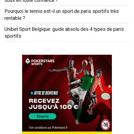
sous en toute confiance ?
Pourquoi le tennis est-il un sport de paris sportifs très
rentable ?
Unibet Sport Belgique: guide absolu des 4 types de paris
sportifs