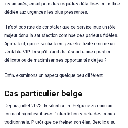
instantanée, email pour des requêtes détaillées ou hotline
dédiée aux urgences les plus pressantes.
Il n’est pas rare de constater que ce service joue un rôle
majeur dans la satisfaction continue des parieurs fidèles.
Après tout, qui ne souhaiterait pas être traité comme un
véritable VIP lorsqu’il s’agit de résoudre une question
délicate ou de maximiser ses opportunités de jeu ?
Enfin, examinons un aspect quelque peu différent…
Cas particulier belge
Depuis juillet 2023, la situation en Belgique a connu un
tournant significatif avec l’interdiction stricte des bonus
traditionnels. Plutôt que de freiner son élan, Betclic a su