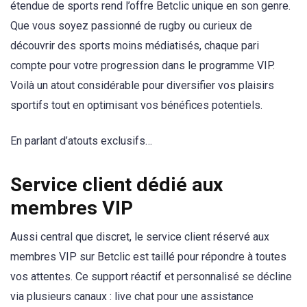
étendue de sports rend l’offre Betclic unique en son genre.
Que vous soyez passionné de rugby ou curieux de
découvrir des sports moins médiatisés, chaque pari
compte pour votre progression dans le programme VIP.
Voilà un atout considérable pour diversifier vos plaisirs
sportifs tout en optimisant vos bénéfices potentiels.
En parlant d’atouts exclusifs…
Service client dédié aux
membres VIP
Aussi central que discret, le service client réservé aux
membres VIP sur Betclic est taillé pour répondre à toutes
vos attentes. Ce support réactif et personnalisé se décline
via plusieurs canaux : live chat pour une assistance