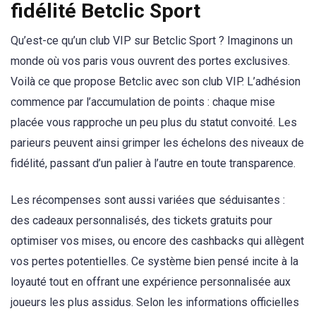
fidélité Betclic Sport
Qu’est-ce qu’un club VIP sur Betclic Sport ? Imaginons un
monde où vos paris vous ouvrent des portes exclusives.
Voilà ce que propose Betclic avec son club VIP. L’adhésion
commence par l’accumulation de points : chaque mise
placée vous rapproche un peu plus du statut convoité. Les
parieurs peuvent ainsi grimper les échelons des niveaux de
fidélité, passant d’un palier à l’autre en toute transparence.
Les récompenses sont aussi variées que séduisantes :
des cadeaux personnalisés, des tickets gratuits pour
optimiser vos mises, ou encore des cashbacks qui allègent
vos pertes potentielles. Ce système bien pensé incite à la
loyauté tout en offrant une expérience personnalisée aux
joueurs les plus assidus. Selon les informations officielles